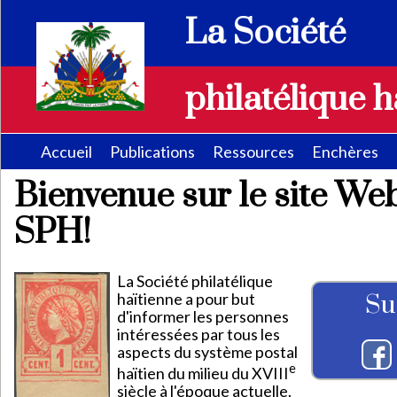
La Société
philatélique h
Accueil
Publications
Ressources
Enchères
Bienvenue sur le site Web
SPH!
La Société philatélique
haïtienne a pour but
Su
d'informer les personnes
intéressées par tous les
aspects du système postal
e
haïtien du milieu du XVIII
siècle à l'époque actuelle.