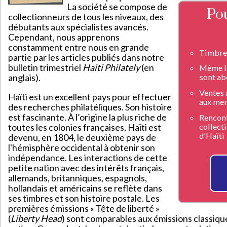
La société se compose de
Po
collectionneurs de tous les niveaux, des
débutants aux spécialistes avancés.
Cependant, nous apprenons
constamment entre nous en grande
Timbre
partie par les articles publiés dans notre
bulletin trimestriel
Haiti Philately
(en
Même le
anglais).
sont ab
Ventes 
Haïti est un excellent pays pour effectuer
aux me
des recherches philatéliques. Son histoire
est fascinante. À l’origine la plus riche de
Rencont
toutes les colonies françaises, Haïti est
collect
d'Haïti
devenu, en 1804, le deuxième pays de
l'hémisphère occidental à obtenir son
indépendance. Les interactions de cette
petite nation avec des intérêts français,
allemands, britanniques, espagnols,
hollandais et américains se reflète dans
ses timbres et son histoire postale. Les
premières émissions « Tête de liberté »
(
Liberty Head
) sont comparables aux émissions classiqu